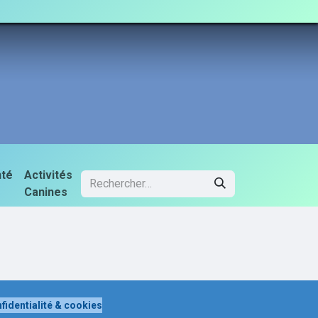
Réserver un Chiot
Contactez-nous
nté
Activités
Canines
nfidentialité & cookies