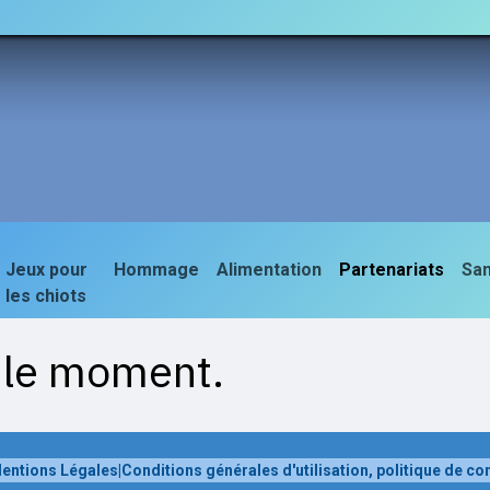
Portées Actuelles
Portées Archivées
A adopter
Jeux pour
Hommage
Alimentation
Partenariats
Sa
les chiots
r le moment.
entions Légales
|
Conditions générales d'utilisation, politique de co