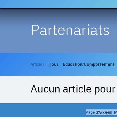
Accueil
Actualités
l'AS
La Tribu Canine
Partenariats
Articles
Tous
Education/Comportement
:
Aucun article pou
Page d'Accueil
|
M