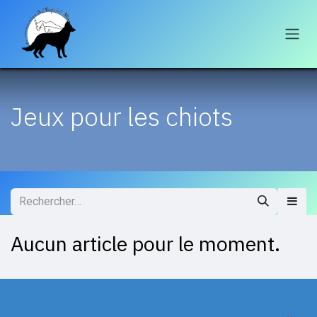
Se rendre au contenu
Jeux pour les chiots
Aucun article pour le moment.