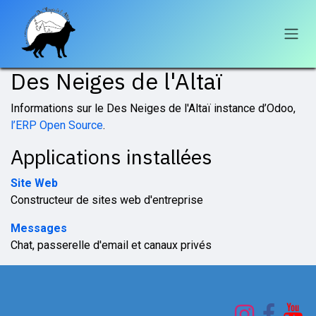
Se rendre au contenu
Des Neiges de l'Altaï
Informations sur le Des Neiges de l'Altaï instance d’Odoo,
l’ERP Open Source
.
Applications installées
Site Web
Constructeur de sites web d'entreprise
Messages
Chat, passerelle d'email et canaux privés