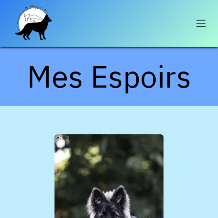
Se rendre au contenu
Mes Espoirs