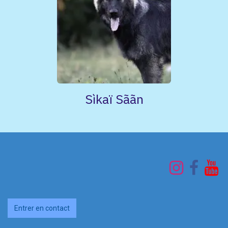
Sìkaï Sããn
Entrer en contact